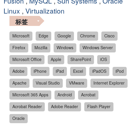
Fusion
,
MySQL
,
Sun Systems
,
Oracle
Linux
,
Virtualization
标签
Microsoft
Edge
Google
Chrome
Cisco
Firefox
Mozilla
Windows
Windows Server
Microsoft Office
Apple
SharePoint
iOS
Adobe
iPhone
iPad
Excel
iPadOS
iPod
Apache
Visual Studio
VMware
Internet Explorer
Microsoft 365 Apps
Android
Acrobat
Acrobat Reader
Adobe Reader
Flash Player
Oracle