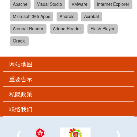
Apache
Visual Studio
VMware
Internet Explorer
Microsoft 365 Apps
Android
Acrobat
Acrobat Reader
Adobe Reader
Flash Player
Oracle
网站地图
重要告示
私隐政策
联络我们