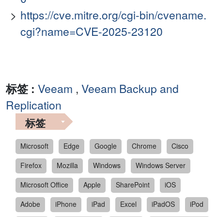
https://cve.mitre.org/cgi-bin/cvename.
cgi?name=CVE-2025-23120
标签 :
Veeam
,
Veeam Backup and
Replication
标签
Microsoft
Edge
Google
Chrome
Cisco
Firefox
Mozilla
Windows
Windows Server
Microsoft Office
Apple
SharePoint
iOS
Adobe
iPhone
iPad
Excel
iPadOS
iPod