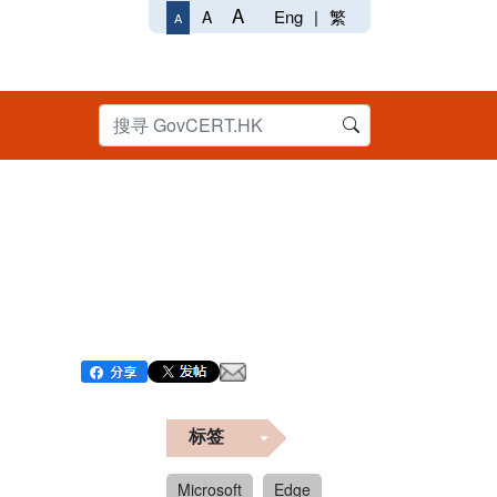
A
Eng
|
繁
A
A
标签
Microsoft
Edge