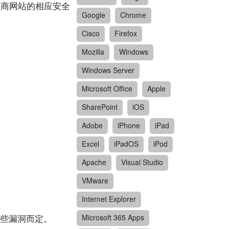
供应商网站的相应安全
Google
Chrome
Cisco
Firefox
Mozilla
Windows
Windows Server
Microsoft Office
Apple
SharePoint
iOS
Adobe
iPhone
iPad
Excel
iPadOS
iPod
Apache
Visual Studio
VMware
Internet Explorer
些漏洞而定。
Microsoft 365 Apps