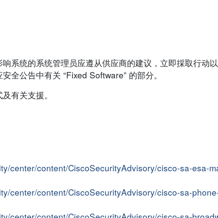
影响系统的系统管理员应遵从供应商的建议，立即採取行动以
中有关 “Fixed Software” 的部分。
式及有关支援。
ity/center/content/CiscoSecurityAdvisory/cisco-sa-esa-
ity/center/content/CiscoSecurityAdvisory/cisco-sa-phon
rity/center/content/CiscoSecurityAdvisory/cisco-sa-bro