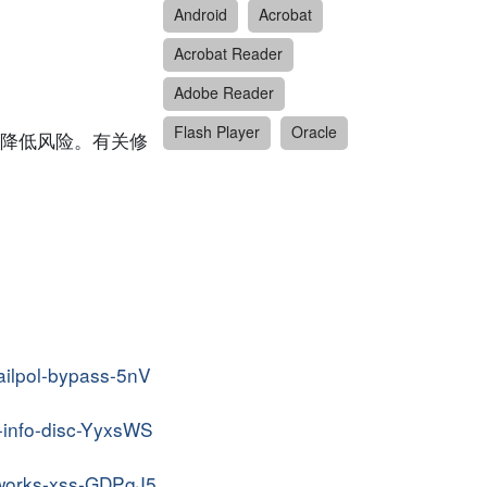
Android
Acrobat
Acrobat Reader
Adobe Reader
Flash Player
Oracle
降低风险。有关修
mailpol-bypass-5nV
e-info-disc-YyxsWS
adworks-xss-GDPgJ5