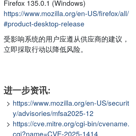
Firefox 135.0.1 (Windows)
https://www.mozilla.org/en-US/firefox/all/
#product-desktop-release
受影响系统的用户应遵从供应商的建议，
立即採取行动以降低风险。
进一步资讯:
https://www.mozilla.org/en-US/securit
y/advisories/mfsa2025-12
https://cve.mitre.org/cgi-bin/cvename.
cgi?name=CVE-2025-1414