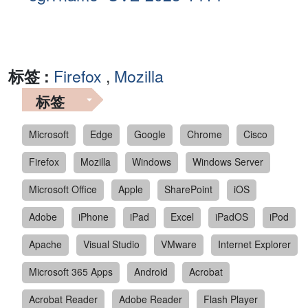
标签 :
Firefox
,
Mozilla
标签
Microsoft
Edge
Google
Chrome
Cisco
Firefox
Mozilla
Windows
Windows Server
Microsoft Office
Apple
SharePoint
iOS
Adobe
iPhone
iPad
Excel
iPadOS
iPod
Apache
Visual Studio
VMware
Internet Explorer
Microsoft 365 Apps
Android
Acrobat
Acrobat Reader
Adobe Reader
Flash Player