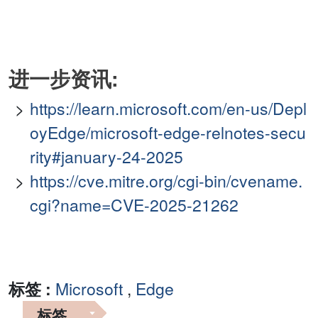
进一步资讯:
https://learn.microsoft.com/en-us/Depl
oyEdge/microsoft-edge-relnotes-secu
rity#january-24-2025
https://cve.mitre.org/cgi-bin/cvename.
cgi?name=CVE-2025-21262
标签 :
Microsoft
,
Edge
标签