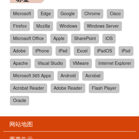
Microsoft
Edge
Google
Chrome
Cisco
Firefox
Mozilla
Windows
Windows Server
Microsoft Office
Apple
SharePoint
iOS
Adobe
iPhone
iPad
Excel
iPadOS
iPod
Apache
Visual Studio
VMware
Internet Explorer
Microsoft 365 Apps
Android
Acrobat
Acrobat Reader
Adobe Reader
Flash Player
Oracle
网站地图
重要告示