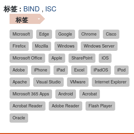
标签 :
BIND
,
ISC
标签
Microsoft
Edge
Google
Chrome
Cisco
Firefox
Mozilla
Windows
Windows Server
Microsoft Office
Apple
SharePoint
iOS
Adobe
iPhone
iPad
Excel
iPadOS
iPod
Apache
Visual Studio
VMware
Internet Explorer
Microsoft 365 Apps
Android
Acrobat
Acrobat Reader
Adobe Reader
Flash Player
Oracle