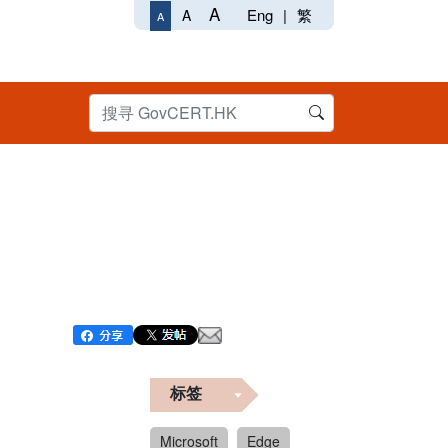
A
Eng
|
繁
A
A
标签
Microsoft
Edge