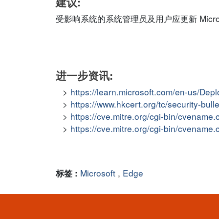
建议:
受影响系统的系统管理员及用户应更新 Microsof
进一步资讯:
https://learn.microsoft.com/en-us/De
https://www.hkcert.org/tc/security-bul
https://cve.mitre.org/cgi-bin/cvena
https://cve.mitre.org/cgi-bin/cvena
Microsoft
,
Edge
标签 :