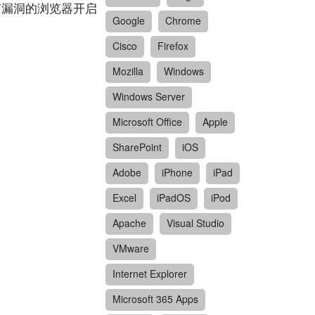
过含有漏洞的浏览器开启
Google
Chrome
Cisco
Firefox
Mozilla
Windows
Windows Server
Microsoft Office
Apple
SharePoint
iOS
Adobe
iPhone
iPad
Excel
iPadOS
iPod
Apache
Visual Studio
VMware
Internet Explorer
Microsoft 365 Apps