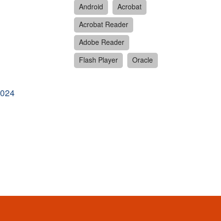
Android
Acrobat
Acrobat Reader
Adobe Reader
Flash Player
Oracle
2024