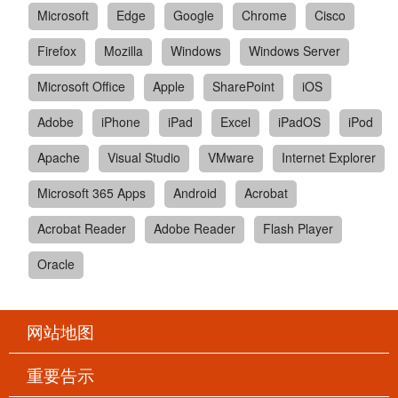
Microsoft
Edge
Google
Chrome
Cisco
Firefox
Mozilla
Windows
Windows Server
Microsoft Office
Apple
SharePoint
iOS
Adobe
iPhone
iPad
Excel
iPadOS
iPod
Apache
Visual Studio
VMware
Internet Explorer
Microsoft 365 Apps
Android
Acrobat
Acrobat Reader
Adobe Reader
Flash Player
Oracle
网站地图
重要告示