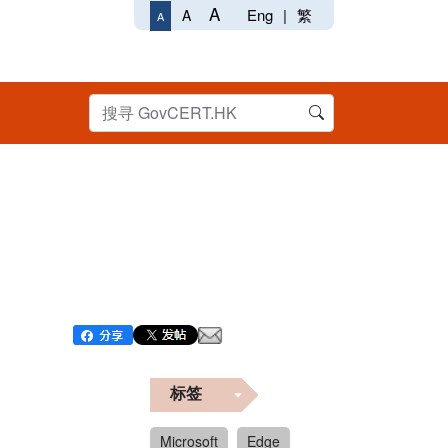
A
Eng
|
繁
A
A
标签
Microsoft
Edge