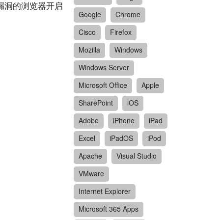
含有漏洞的浏览器开启
Google
Chrome
Cisco
Firefox
Mozilla
Windows
Windows Server
Microsoft Office
Apple
SharePoint
iOS
Adobe
iPhone
iPad
Excel
iPadOS
iPod
Apache
Visual Studio
VMware
Internet Explorer
Microsoft 365 Apps