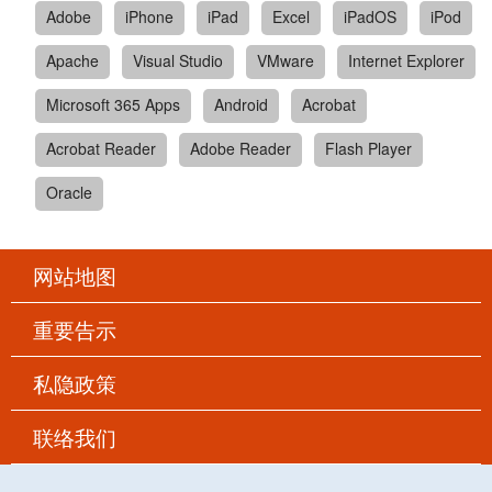
Adobe
iPhone
iPad
Excel
iPadOS
iPod
Apache
Visual Studio
VMware
Internet Explorer
Microsoft 365 Apps
Android
Acrobat
Acrobat Reader
Adobe Reader
Flash Player
Oracle
网站地图
重要告示
私隐政策
联络我们