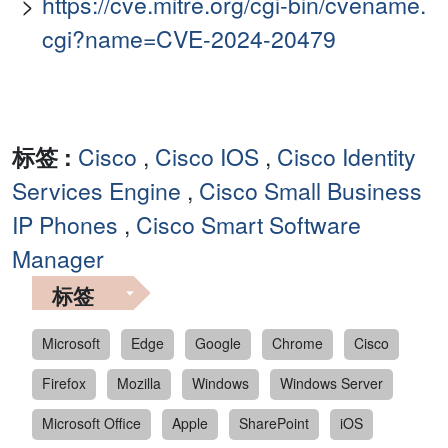
https://cve.mitre.org/cgi-bin/cvename.
cgi?name=CVE-2024-20479
标签 :
Cisco
,
Cisco IOS
,
Cisco Identity
Services Engine
,
Cisco Small Business
IP Phones
,
Cisco Smart Software
Manager
标签
Microsoft
Edge
Google
Chrome
Cisco
Firefox
Mozilla
Windows
Windows Server
Microsoft Office
Apple
SharePoint
iOS