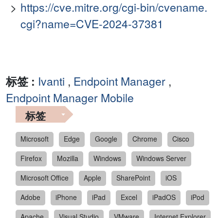
https://cve.mitre.org/cgi-bin/cvename.
cgi?name=CVE-2024-37381
标签 :
Ivanti
,
Endpoint Manager
,
Endpoint Manager Mobile
标签
Microsoft
Edge
Google
Chrome
Cisco
Firefox
Mozilla
Windows
Windows Server
Microsoft Office
Apple
SharePoint
iOS
Adobe
iPhone
iPad
Excel
iPadOS
iPod
Apache
Visual Studio
VMware
Internet Explorer