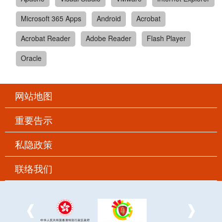
Microsoft 365 Apps
Android
Acrobat
Acrobat Reader
Adobe Reader
Flash Player
Oracle
网站地图
重要告示
私隐政策
联络我们