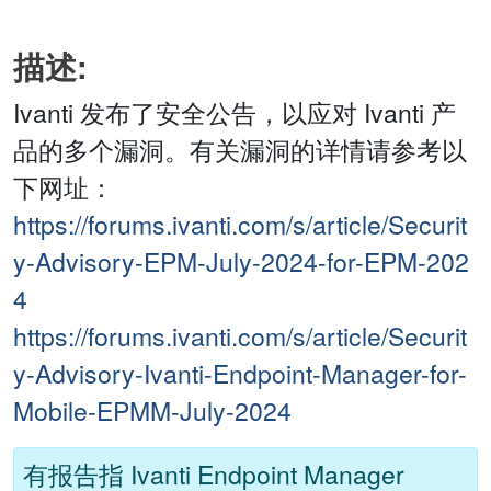
描述:
Ivanti 发布了安全公告，以应对 Ivanti 产
品的多个漏洞。有关漏洞的详情请参考以
下网址：
https://forums.ivanti.com/s/article/Securit
y-Advisory-EPM-July-2024-for-EPM-202
4
https://forums.ivanti.com/s/article/Securit
y-Advisory-Ivanti-Endpoint-Manager-for-
Mobile-EPMM-July-2024
有报告指 Ivanti Endpoint Manager