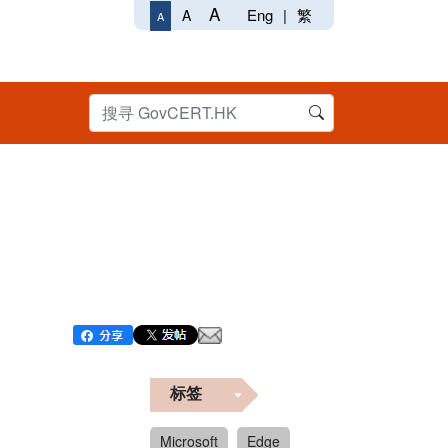
A
Eng
|
繁
A
A
标签
Microsoft
Edge