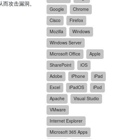
，从而攻击漏洞。
Google
Chrome
Cisco
Firefox
Mozilla
Windows
Windows Server
Microsoft Office
Apple
SharePoint
iOS
Adobe
iPhone
iPad
Excel
iPadOS
iPod
Apache
Visual Studio
VMware
Internet Explorer
Microsoft 365 Apps