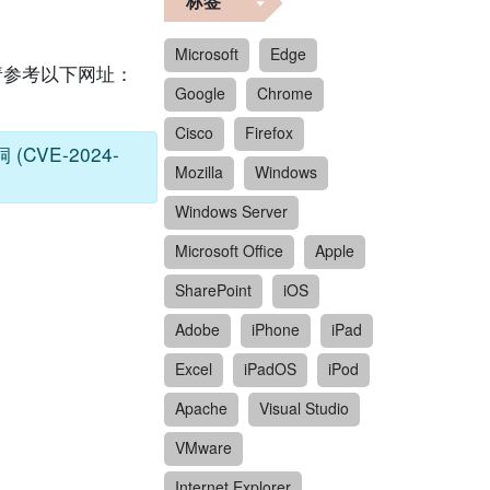
标签
Microsoft
Edge
，请参考以下网址：
Google
Chrome
Cisco
Firefox
CVE-2024-
Mozilla
Windows
Windows Server
Microsoft Office
Apple
SharePoint
iOS
Adobe
iPhone
iPad
Excel
iPadOS
iPod
Apache
Visual Studio
VMware
Internet Explorer