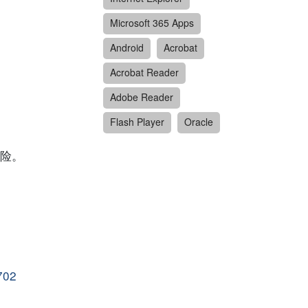
Microsoft 365 Apps
Android
Acrobat
Acrobat Reader
Adobe Reader
Flash Player
Oracle
险。
702