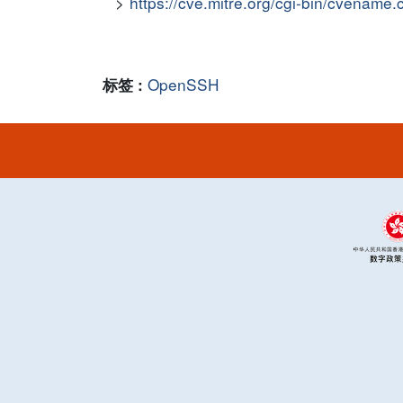
https://cve.mitre.org/cgi-bin/cvena
OpenSSH
标签 :