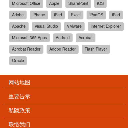
Microsoft Office
Apple
SharePoint
iOS
Adobe
iPhone
iPad
Excel
iPadOS
iPod
Apache
Visual Studio
VMware
Internet Explorer
Microsoft 365 Apps
Android
Acrobat
Acrobat Reader
Adobe Reader
Flash Player
Oracle
网站地图
重要告示
私隐政策
联络我们