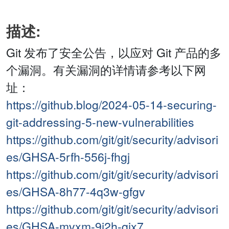
描述:
Git 发布了安全公告，以应对 Git 产品的多
个漏洞。有关漏洞的详情请参考以下网
址：
https://github.blog/2024-05-14-securing-
git-addressing-5-new-vulnerabilities
https://github.com/git/git/security/advisori
es/GHSA-5rfh-556j-fhgj
https://github.com/git/git/security/advisori
es/GHSA-8h77-4q3w-gfgv
https://github.com/git/git/security/advisori
es/GHSA-mvxm-9j2h-qjx7