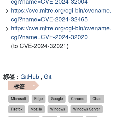
cgi?name=CVE-2024-32004
https://cve.mitre.org/cgi-bin/cvename.
cgi?name=CVE-2024-32465
https://cve.mitre.org/cgi-bin/cvename.
cgi?name=CVE-2024-32020
(to CVE-2024-32021)
标签 :
GitHub
,
Git
标签
Microsoft
Edge
Google
Chrome
Cisco
Firefox
Mozilla
Windows
Windows Server