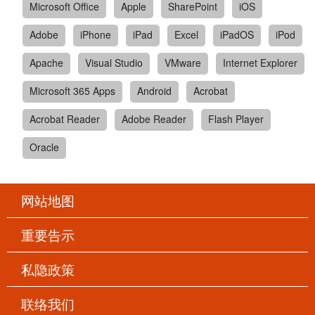
Microsoft Office
Apple
SharePoint
iOS
Adobe
iPhone
iPad
Excel
iPadOS
iPod
Apache
Visual Studio
VMware
Internet Explorer
Microsoft 365 Apps
Android
Acrobat
Acrobat Reader
Adobe Reader
Flash Player
Oracle
网站地图
重要告示
私隐政策
联络我们