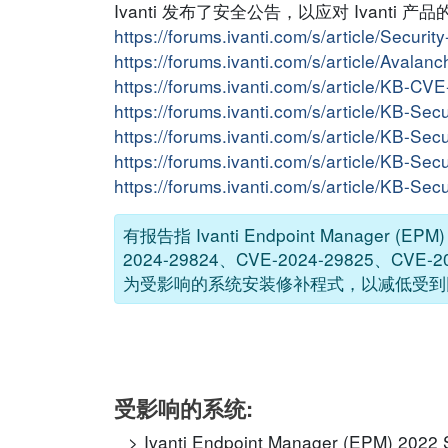
Ivanti 发布了安全公告，以应对 Ivant
https://forums.ivanti.com/s/article/Securi
https://forums.ivanti.com/s/article/Avala
https://forums.ivanti.com/s/article/KB-
https://forums.ivanti.com/s/article/KB-S
https://forums.ivanti.com/s/article/KB-Se
https://forums.ivanti.com/s/article/KB-S
https://forums.ivanti.com/s/article/KB-Se
有报告指 Ivanti Endpoint Manager (
2024-29824、CVE-2024-29825、CV
为受影响的系统安装修补程式，以减低受到
受影响的系统:
Ivanti Endpoint Manager (EPM) 2