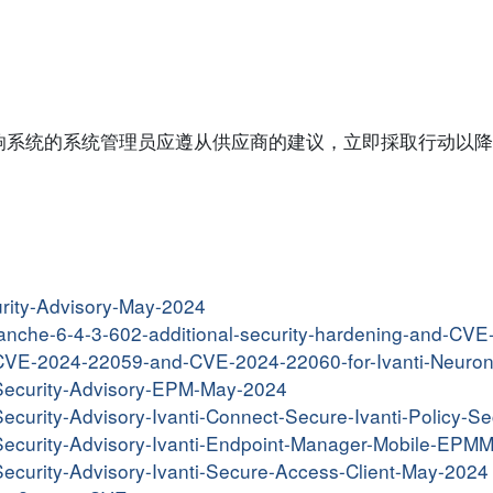
响系统的系统管理员应遵从供应商的建议，立即採取行动以降
curity-Advisory-May-2024
alanche-6-4-3-602-additional-security-hardening-and-CVE-
KB-CVE-2024-22059-and-CVE-2024-22060-for-Ivanti-Neuro
B-Security-Advisory-EPM-May-2024
B-Security-Advisory-Ivanti-Connect-Secure-Ivanti-Policy-
KB-Security-Advisory-Ivanti-Endpoint-Manager-Mobile-EP
B-Security-Advisory-Ivanti-Secure-Access-Client-May-2024