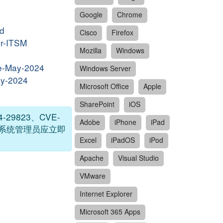
Google
Chrome
ed
Cisco
Firefox
or-ITSM
Mozilla
Windows
ure-May-2024
Windows Server
ay-2024
Microsoft Office
Apple
SharePoint
iOS
4-29823、CVE-
Adobe
iPhone
iPad
高风险。系统管理员应立即
Excel
iPadOS
iPod
Apache
Visual Studio
VMware
Internet Explorer
Microsoft 365 Apps