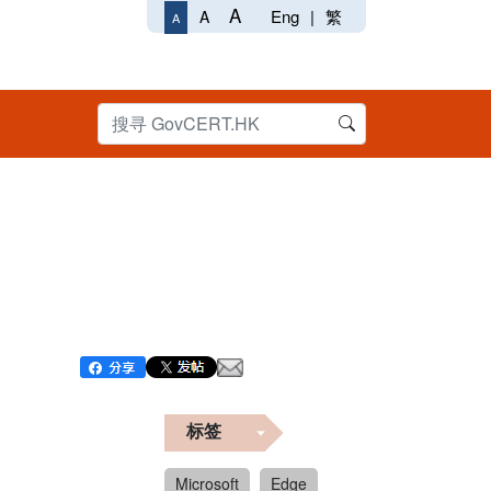
A
Eng
|
繁
A
A
标签
Microsoft
Edge