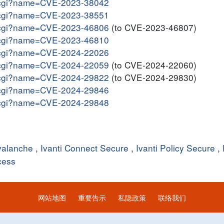
me.cgi?name=CVE-2023-38042
me.cgi?name=CVE-2023-38551
me.cgi?name=CVE-2023-46806
(to CVE-2023-46807)
me.cgi?name=CVE-2023-46810
me.cgi?name=CVE-2024-22026
me.cgi?name=CVE-2024-22059
(to CVE-2024-22060)
me.cgi?name=CVE-2024-29822
(to CVE-2024-29830)
me.cgi?name=CVE-2024-29846
me.cgi?name=CVE-2024-29848
Avalanche
,
Ivanti Connect Secure
,
Ivanti Policy Secure
,
cess
网站地图
重要告示
私隐政策
联络我们