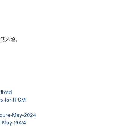
低风险。
fixed
ns-for-ITSM
Secure-May-2024
MM-May-2024