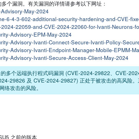
i 产品的多个漏洞。有关漏洞的详情请参考以下网址：
ty-Advisory-May-2024
nche-6-4-3-602-additional-security-hardening-and-CVE-fix
CVE-2024-22059-and-CVE-2024-22060-for-Ivanti-Neurons-f
ecurity-Advisory-EPM-May-2024
curity-Advisory-Ivanti-Connect-Secure-Ivanti-Policy-Sec
ecurity-Advisory-Ivanti-Endpoint-Manager-Mobile-EPMM-M
curity-Advisory-Ivanti-Secure-Access-Client-May-2024
EPM) 的多个远端执行程式码漏洞 (CVE-2024-29822、CVE-202
E-2024-29826 及 CVE-2024-29827) 正处于被攻击的
网络攻击的风险。
022 SU5 之前的版本