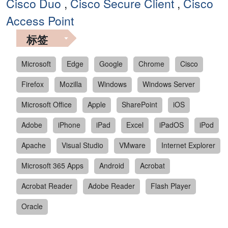
Cisco Duo
,
Cisco Secure Client
,
Cisco
Access Point
标签
Microsoft
Edge
Google
Chrome
Cisco
Firefox
Mozilla
Windows
Windows Server
Microsoft Office
Apple
SharePoint
iOS
Adobe
iPhone
iPad
Excel
iPadOS
iPod
Apache
Visual Studio
VMware
Internet Explorer
Microsoft 365 Apps
Android
Acrobat
Acrobat Reader
Adobe Reader
Flash Player
Oracle