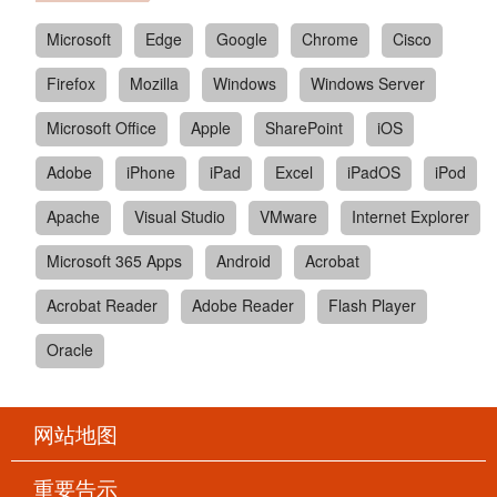
Microsoft
Edge
Google
Chrome
Cisco
Firefox
Mozilla
Windows
Windows Server
Microsoft Office
Apple
SharePoint
iOS
Adobe
iPhone
iPad
Excel
iPadOS
iPod
Apache
Visual Studio
VMware
Internet Explorer
Microsoft 365 Apps
Android
Acrobat
Acrobat Reader
Adobe Reader
Flash Player
Oracle
网站地图
重要告示