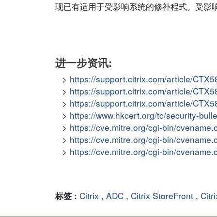
现已有适用于受影响系统的修补程式。受影
进一步资讯:
https://support.citrix.com/article/CTX
https://support.citrix.com/article/CTX
https://support.citrix.com/article/CTX
https://www.hkcert.org/tc/security-bull
https://cve.mitre.org/cgi-bin/cvena
https://cve.mitre.org/cgi-bin/cvena
https://cve.mitre.org/cgi-bin/cvena
Citrix
,
ADC
,
Citrix StoreFront
,
Citr
标签 :