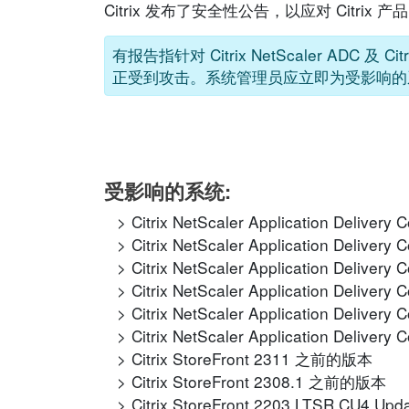
Citrix 发布了安全性公告，以应对 Cit
有报告指针对 Citrix NetScaler ADC 及 Cit
正受到攻击。系统管理员应立即为受影响的
受影响的系统:
Citrix NetScaler Application Delive
Citrix NetScaler Application Delive
Citrix NetScaler Application Delive
Citrix NetScaler Application Delive
Citrix NetScaler Application Delive
Citrix NetScaler Application Delive
Citrix StoreFront 2311 之前的版本
Citrix StoreFront 2308.1 之前的版本
Citrix StoreFront 2203 LTSR CU4 