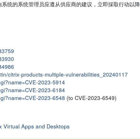
响系统的系统管理员应遵从供应商的建议，立即採取行动以降
583759
583930
584986
etin/citrix-products-multiple-vulnerabilities_20240117
me.cgi?name=CVE-2023-5914
me.cgi?name=CVE-2023-6184
me.cgi?name=CVE-2023-6548
(to CVE-2023-6549)
ix Virtual Apps and Desktops