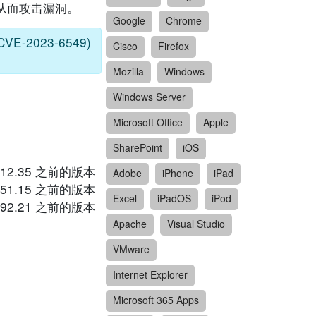
，从而攻击漏洞。
Google
Chrome
CVE-2023-6549)
Cisco
Firefox
Mozilla
Windows
Windows Server
Microsoft Office
Apple
SharePoint
iOS
14.1-12.35 之前的版本
Adobe
iPhone
iPad
13.1-51.15 之前的版本
Excel
iPadOS
iPod
13.0-92.21 之前的版本
Apache
Visual Studio
VMware
Internet Explorer
Microsoft 365 Apps