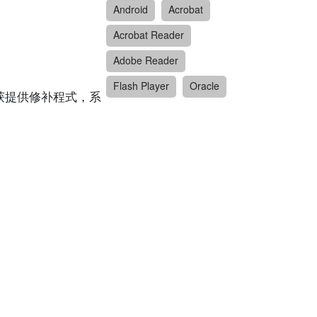
Android
Acrobat
Acrobat Reader
Adobe Reader
Flash Player
Oracle
漏洞且不会获提供修补程式，系