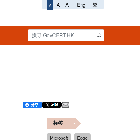
A
Eng
|
繁
A
A
标签
Microsoft
Edge