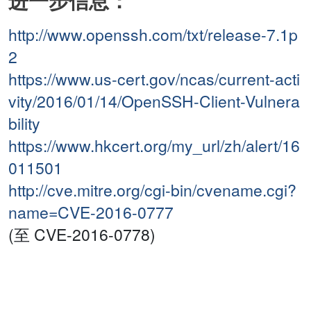
进一步信息：
http://www.openssh.com/txt/release-7.1p
2
https://www.us-cert.gov/ncas/current-acti
vity/2016/01/14/OpenSSH-Client-Vulnera
bility
https://www.hkcert.org/my_url/zh/alert/16
011501
http://cve.mitre.org/cgi-bin/cvename.cgi?
name=CVE-2016-0777
(至 CVE-2016-0778)