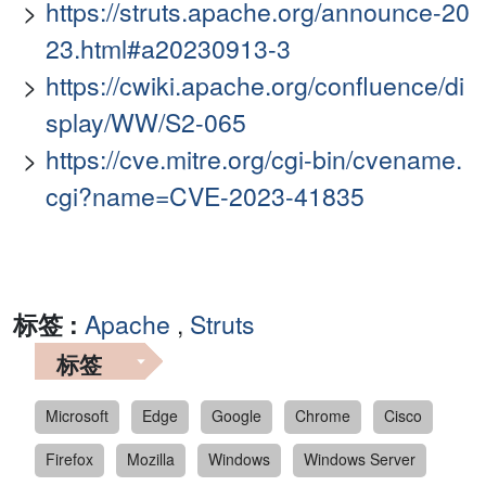
https://struts.apache.org/announce-20
23.html#a20230913-3
https://cwiki.apache.org/confluence/di
splay/WW/S2-065
https://cve.mitre.org/cgi-bin/cvename.
cgi?name=CVE-2023-41835
标签 :
Apache
,
Struts
标签
Microsoft
Edge
Google
Chrome
Cisco
Firefox
Mozilla
Windows
Windows Server