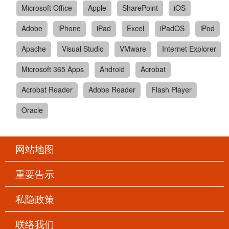
Microsoft Office
Apple
SharePoint
iOS
Adobe
iPhone
iPad
Excel
iPadOS
iPod
Apache
Visual Studio
VMware
Internet Explorer
Microsoft 365 Apps
Android
Acrobat
Acrobat Reader
Adobe Reader
Flash Player
Oracle
网站地图
重要告示
私隐政策
联络我们