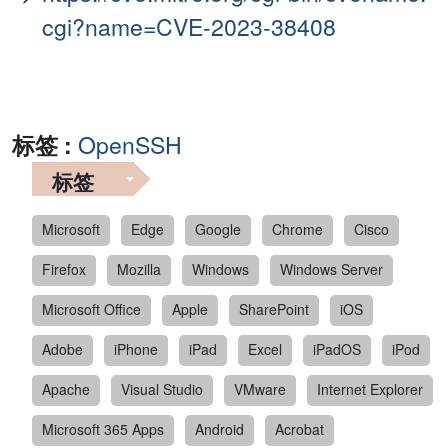
cgi?name=CVE-2023-38408
标签 :
OpenSSH
标签
Microsoft
Edge
Google
Chrome
Cisco
Firefox
Mozilla
Windows
Windows Server
Microsoft Office
Apple
SharePoint
iOS
Adobe
iPhone
iPad
Excel
iPadOS
iPod
Apache
Visual Studio
VMware
Internet Explorer
Microsoft 365 Apps
Android
Acrobat