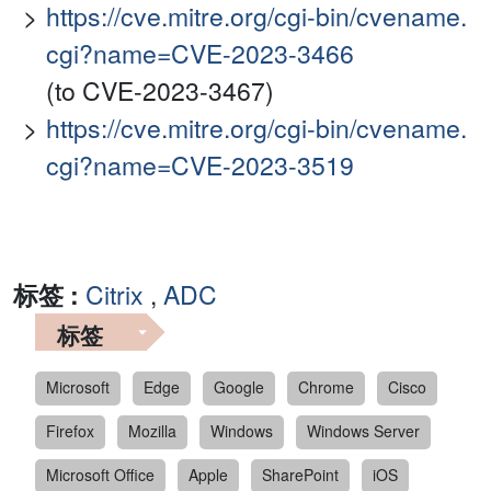
https://cve.mitre.org/cgi-bin/cvename.
cgi?name=CVE-2023-3466
(to CVE-2023-3467)
https://cve.mitre.org/cgi-bin/cvename.
cgi?name=CVE-2023-3519
标签 :
Citrix
,
ADC
标签
Microsoft
Edge
Google
Chrome
Cisco
Firefox
Mozilla
Windows
Windows Server
Microsoft Office
Apple
SharePoint
iOS