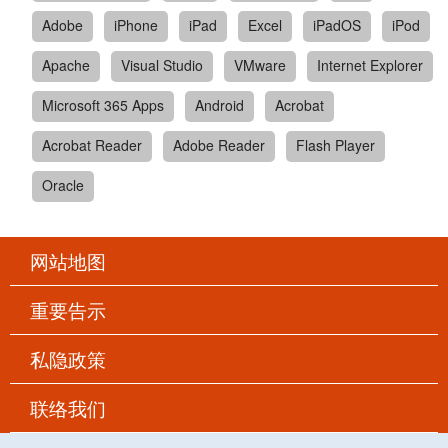
Adobe
iPhone
iPad
Excel
iPadOS
iPod
Apache
Visual Studio
VMware
Internet Explorer
Microsoft 365 Apps
Android
Acrobat
Acrobat Reader
Adobe Reader
Flash Player
Oracle
网站地图
重要告示
私隐政策
联络我们