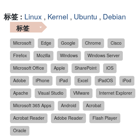
标签 :
Linux
,
Kernel
,
Ubuntu
,
Debian
标签
Microsoft
Edge
Google
Chrome
Cisco
Firefox
Mozilla
Windows
Windows Server
Microsoft Office
Apple
SharePoint
iOS
Adobe
iPhone
iPad
Excel
iPadOS
iPod
Apache
Visual Studio
VMware
Internet Explorer
Microsoft 365 Apps
Android
Acrobat
Acrobat Reader
Adobe Reader
Flash Player
Oracle