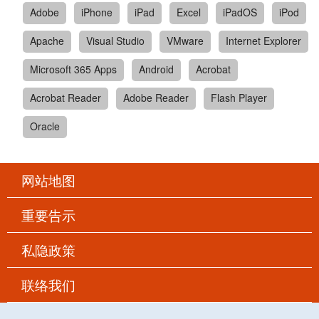
Adobe
iPhone
iPad
Excel
iPadOS
iPod
Apache
Visual Studio
VMware
Internet Explorer
Microsoft 365 Apps
Android
Acrobat
Acrobat Reader
Adobe Reader
Flash Player
Oracle
网站地图
重要告示
私隐政策
联络我们