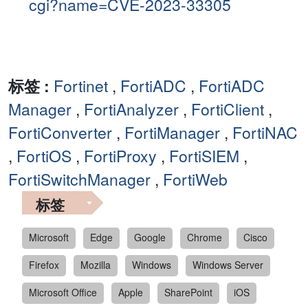
cgi?name=CVE-2023-33305
标签 :
Fortinet
,
FortiADC
,
FortiADC
Manager
,
FortiAnalyzer
,
FortiClient
,
FortiConverter
,
FortiManager
,
FortiNAC
,
FortiOS
,
FortiProxy
,
FortiSIEM
,
FortiSwitchManager
,
FortiWeb
标签
Microsoft
Edge
Google
Chrome
Cisco
Firefox
Mozilla
Windows
Windows Server
Microsoft Office
Apple
SharePoint
iOS