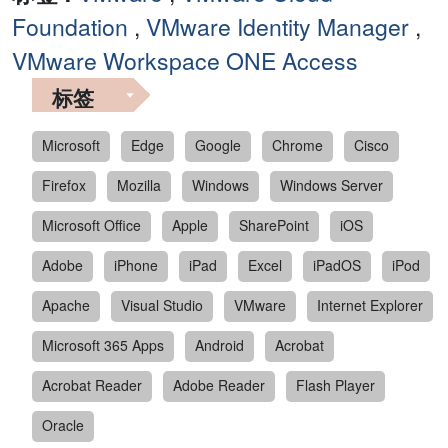
Foundation
,
VMware Identity Manager
,
VMware Workspace ONE Access
标签
Microsoft
Edge
Google
Chrome
Cisco
Firefox
Mozilla
Windows
Windows Server
Microsoft Office
Apple
SharePoint
iOS
Adobe
iPhone
iPad
Excel
iPadOS
iPod
Apache
Visual Studio
VMware
Internet Explorer
Microsoft 365 Apps
Android
Acrobat
Acrobat Reader
Adobe Reader
Flash Player
Oracle