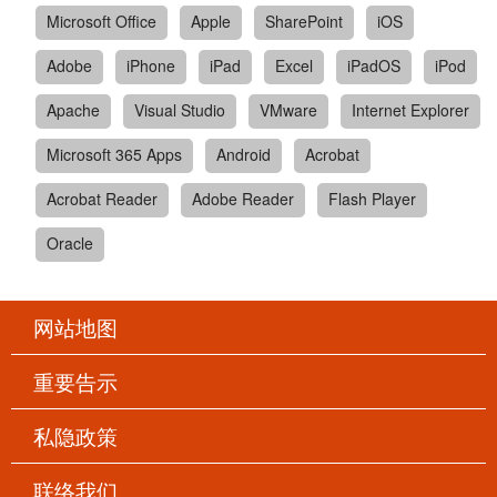
Microsoft Office
Apple
SharePoint
iOS
Adobe
iPhone
iPad
Excel
iPadOS
iPod
Apache
Visual Studio
VMware
Internet Explorer
Microsoft 365 Apps
Android
Acrobat
Acrobat Reader
Adobe Reader
Flash Player
Oracle
网站地图
重要告示
私隐政策
联络我们