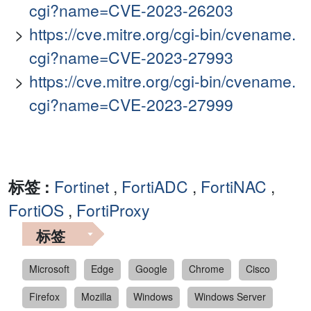
cgi?name=CVE-2023-26203
https://cve.mitre.org/cgi-bin/cvename.
cgi?name=CVE-2023-27993
https://cve.mitre.org/cgi-bin/cvename.
cgi?name=CVE-2023-27999
标签 :
Fortinet
,
FortiADC
,
FortiNAC
,
FortiOS
,
FortiProxy
标签
Microsoft
Edge
Google
Chrome
Cisco
Firefox
Mozilla
Windows
Windows Server