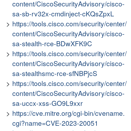
content/CiscoSecurityAdvisory/cisco-
sa-sb-rv32x-cmdinject-cKQsZpxL
https://tools.cisco.com/security/center/
content/CiscoSecurityAdvisory/cisco-
sa-stealth-rce-BDwXFK9C
https://tools.cisco.com/security/center/
content/CiscoSecurityAdvisory/cisco-
sa-stealthsmc-rce-sfNBPjcS
https://tools.cisco.com/security/center/
content/CiscoSecurityAdvisory/cisco-
sa-uccx-xss-GO9L9xxr
https://cve.mitre.org/cgi-bin/cvename.
cgi?name=CVE-2023-20051