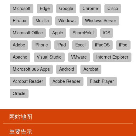
Microsoft
Edge
Google
Chrome
Cisco
Firefox
Mozilla
Windows
Windows Server
Microsoft Office
Apple
SharePoint
iOS
Adobe
iPhone
iPad
Excel
iPadOS
iPod
Apache
Visual Studio
VMware
Internet Explorer
Microsoft 365 Apps
Android
Acrobat
Acrobat Reader
Adobe Reader
Flash Player
Oracle
网站地图
重要告示