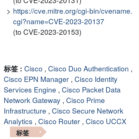
(to CVE-2023-20131)
https://cve.mitre.org/cgi-bin/cvename.
cgi?name=CVE-2023-20137
(to CVE-2023-20153)
标签 :
Cisco
,
Cisco Duo Authentication
,
Cisco EPN Manager
,
Cisco Identity
Services Engine
,
Cisco Packet Data
Network Gateway
,
Cisco Prime
Infrastructure
,
Cisco Secure Network
Analytics
,
Cisco Router
,
Cisco UCCX
标签