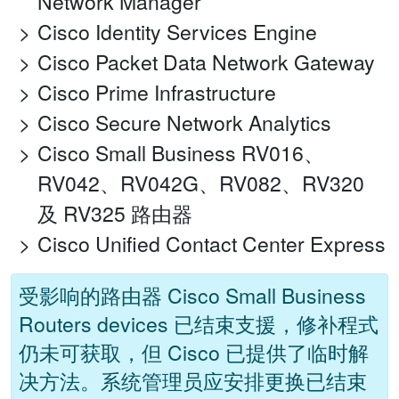
Network Manager
Cisco Identity Services Engine
Cisco Packet Data Network Gateway
Cisco Prime Infrastructure
Cisco Secure Network Analytics
Cisco Small Business RV016、
RV042、RV042G、RV082、RV320
及 RV325 路由器
Cisco Unified Contact Center Express
受影响的路由器 Cisco Small Business
Routers devices 已结束支援，修补程式
仍未可获取，但 Cisco 已提供了临时解
决方法。系统管理员应安排更换已结束