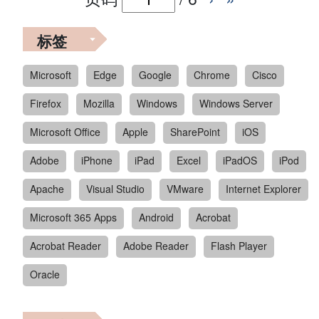
标签
Microsoft
Edge
Google
Chrome
Cisco
Firefox
Mozilla
Windows
Windows Server
Microsoft Office
Apple
SharePoint
iOS
Adobe
iPhone
iPad
Excel
iPadOS
iPod
Apache
Visual Studio
VMware
Internet Explorer
Microsoft 365 Apps
Android
Acrobat
Acrobat Reader
Adobe Reader
Flash Player
Oracle