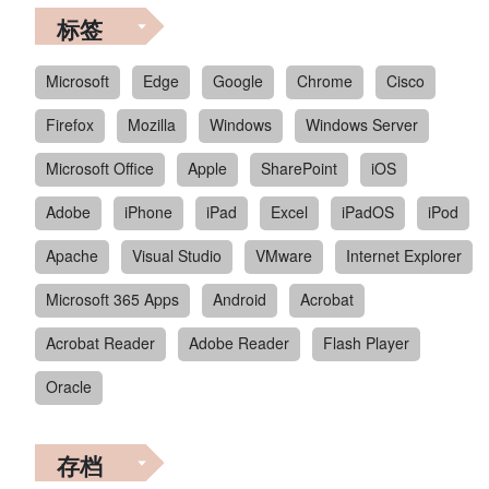
标签
Microsoft
Edge
Google
Chrome
Cisco
Firefox
Mozilla
Windows
Windows Server
Microsoft Office
Apple
SharePoint
iOS
Adobe
iPhone
iPad
Excel
iPadOS
iPod
Apache
Visual Studio
VMware
Internet Explorer
Microsoft 365 Apps
Android
Acrobat
Acrobat Reader
Adobe Reader
Flash Player
Oracle
存档