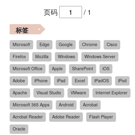
页码
/
1
标签
Microsoft
Edge
Google
Chrome
Cisco
Firefox
Mozilla
Windows
Windows Server
Microsoft Office
Apple
SharePoint
iOS
Adobe
iPhone
iPad
Excel
iPadOS
iPod
Apache
Visual Studio
VMware
Internet Explorer
Microsoft 365 Apps
Android
Acrobat
Acrobat Reader
Adobe Reader
Flash Player
Oracle