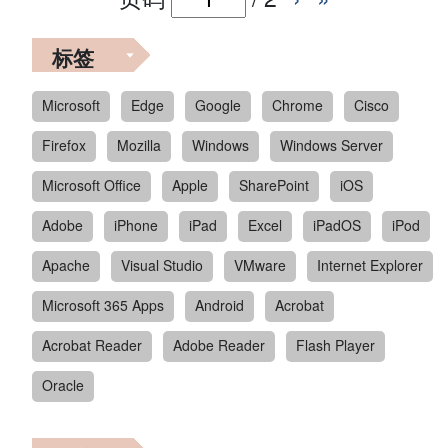
标签
Microsoft
Edge
Google
Chrome
Cisco
Firefox
Mozilla
Windows
Windows Server
Microsoft Office
Apple
SharePoint
iOS
Adobe
iPhone
iPad
Excel
iPadOS
iPod
Apache
Visual Studio
VMware
Internet Explorer
Microsoft 365 Apps
Android
Acrobat
Acrobat Reader
Adobe Reader
Flash Player
Oracle