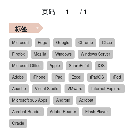
页码
/
1
标签
Microsoft
Edge
Google
Chrome
Cisco
Firefox
Mozilla
Windows
Windows Server
Microsoft Office
Apple
SharePoint
iOS
Adobe
iPhone
iPad
Excel
iPadOS
iPod
Apache
Visual Studio
VMware
Internet Explorer
Microsoft 365 Apps
Android
Acrobat
Acrobat Reader
Adobe Reader
Flash Player
Oracle