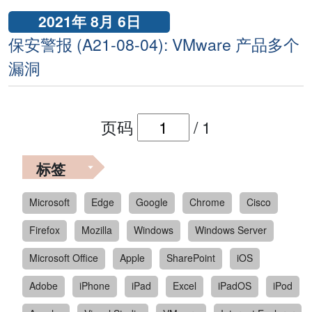
2021年 8月 6日
保安警报 (A21-08-04): VMware 产品多个
漏洞
页码
/
1
标签
Microsoft
Edge
Google
Chrome
Cisco
Firefox
Mozilla
Windows
Windows Server
Microsoft Office
Apple
SharePoint
iOS
Adobe
iPhone
iPad
Excel
iPadOS
iPod