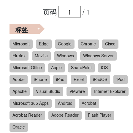
页码
/
1
标签
Microsoft
Edge
Google
Chrome
Cisco
Firefox
Mozilla
Windows
Windows Server
Microsoft Office
Apple
SharePoint
iOS
Adobe
iPhone
iPad
Excel
iPadOS
iPod
Apache
Visual Studio
VMware
Internet Explorer
Microsoft 365 Apps
Android
Acrobat
Acrobat Reader
Adobe Reader
Flash Player
Oracle