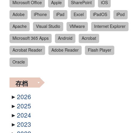
Microsoft Office
Apple
SharePoint
iOS
Adobe
iPhone
iPad
Excel
iPadOS
iPod
Apache
Visual Studio
VMware
Internet Explorer
Microsoft 365 Apps
Android
Acrobat
Acrobat Reader
Adobe Reader
Flash Player
Oracle
存档
2026
2025
2024
2023