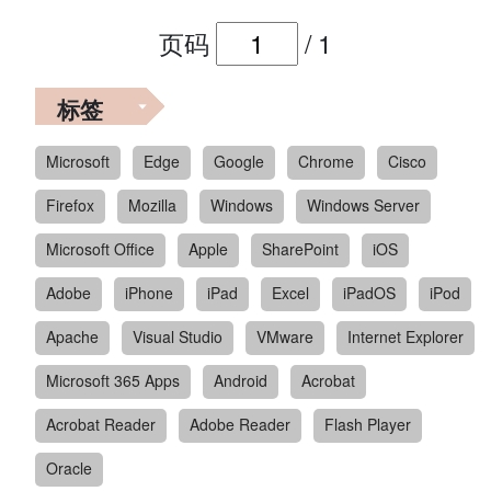
页码
/
1
标签
Microsoft
Edge
Google
Chrome
Cisco
Firefox
Mozilla
Windows
Windows Server
Microsoft Office
Apple
SharePoint
iOS
Adobe
iPhone
iPad
Excel
iPadOS
iPod
Apache
Visual Studio
VMware
Internet Explorer
Microsoft 365 Apps
Android
Acrobat
Acrobat Reader
Adobe Reader
Flash Player
Oracle