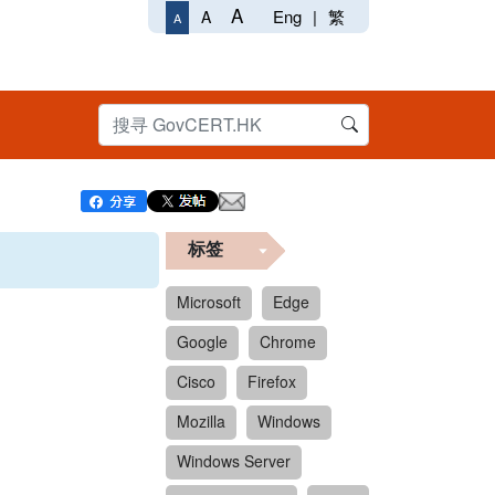
A
Eng
|
繁
A
A
标签
Microsoft
Edge
Google
Chrome
Cisco
Firefox
Mozilla
Windows
Windows Server