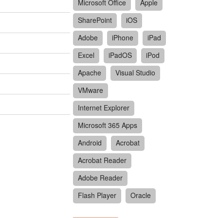
Microsoft Office
Apple
SharePoint
iOS
Adobe
iPhone
iPad
Excel
iPadOS
iPod
Apache
Visual Studio
VMware
Internet Explorer
Microsoft 365 Apps
Android
Acrobat
Acrobat Reader
Adobe Reader
Flash Player
Oracle