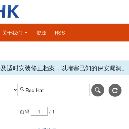
关于我们
资源
RSS
件及适时安装修正档案，以堵塞已知的保安漏洞。
期，格式为-日日-月月-年年年年。
日期范围的结束日期，格式为-日日-月月-年年年年。
按关键字或 CVE ID 搜寻保安警报
页码
/
1