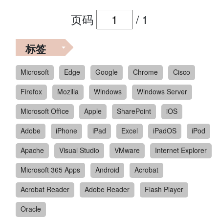
页码
/
1
标签
Microsoft
Edge
Google
Chrome
Cisco
Firefox
Mozilla
Windows
Windows Server
Microsoft Office
Apple
SharePoint
iOS
Adobe
iPhone
iPad
Excel
iPadOS
iPod
Apache
Visual Studio
VMware
Internet Explorer
Microsoft 365 Apps
Android
Acrobat
Acrobat Reader
Adobe Reader
Flash Player
Oracle