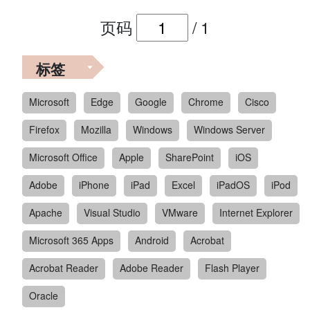
页码
/
1
标签
Microsoft
Edge
Google
Chrome
Cisco
Firefox
Mozilla
Windows
Windows Server
Microsoft Office
Apple
SharePoint
iOS
Adobe
iPhone
iPad
Excel
iPadOS
iPod
Apache
Visual Studio
VMware
Internet Explorer
Microsoft 365 Apps
Android
Acrobat
Acrobat Reader
Adobe Reader
Flash Player
Oracle