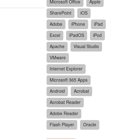
Microsoft Office
Apple
SharePoint
iOS
Adobe
iPhone
iPad
Excel
iPadOS
iPod
Apache
Visual Studio
VMware
Internet Explorer
Microsoft 365 Apps
Android
Acrobat
Acrobat Reader
Adobe Reader
Flash Player
Oracle