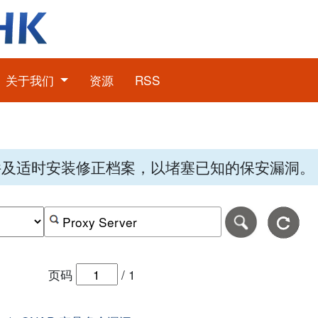
关于我们
资源
RSS
件及适时安装修正档案，以堵塞已知的保安漏洞。
期，格式为-日日-月月-年年年年。
日期范围的结束日期，格式为-日日-月月-年年年年。
按关键字或 CVE ID 搜寻保安警报
页码
/
1