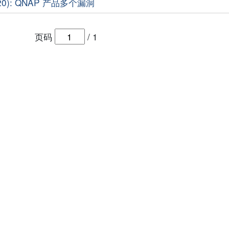
-20): QNAP 产品多个漏洞
页码
/
1