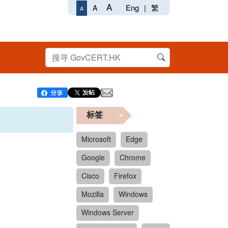
A
Eng
|
繁
A
A
标签
Microsoft
Edge
Google
Chrome
Cisco
Firefox
Mozilla
Windows
Windows Server