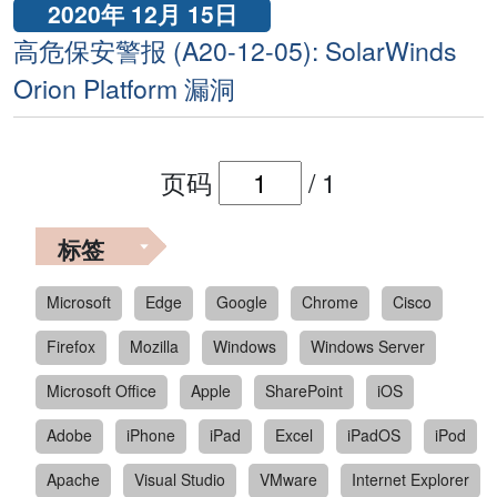
2020年 12月 15日
高危保安警报 (A20-12-05): SolarWinds
Orion Platform 漏洞
页码
/
1
标签
Microsoft
Edge
Google
Chrome
Cisco
Firefox
Mozilla
Windows
Windows Server
Microsoft Office
Apple
SharePoint
iOS
Adobe
iPhone
iPad
Excel
iPadOS
iPod
Apache
Visual Studio
VMware
Internet Explorer