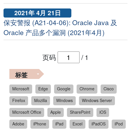
2021年 4月 21日
保安警报 (A21-04-06): Oracle Java 及
Oracle 产品多个漏洞 (2021年4月)
页码
/
1
标签
Microsoft
Edge
Google
Chrome
Cisco
Firefox
Mozilla
Windows
Windows Server
Microsoft Office
Apple
SharePoint
iOS
Adobe
iPhone
iPad
Excel
iPadOS
iPod