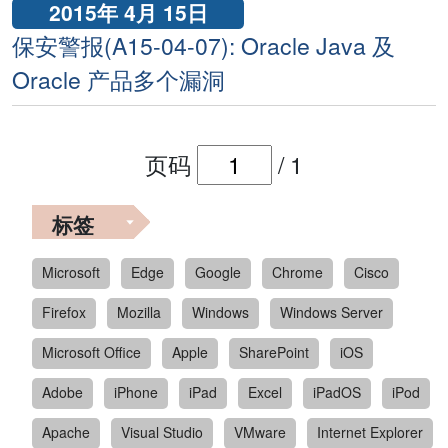
2015年 4月 15日
保安警报(A15-04-07): Oracle Java 及
Oracle 产品多个漏洞
页码
/
1
标签
Microsoft
Edge
Google
Chrome
Cisco
Firefox
Mozilla
Windows
Windows Server
Microsoft Office
Apple
SharePoint
iOS
Adobe
iPhone
iPad
Excel
iPadOS
iPod
Apache
Visual Studio
VMware
Internet Explorer