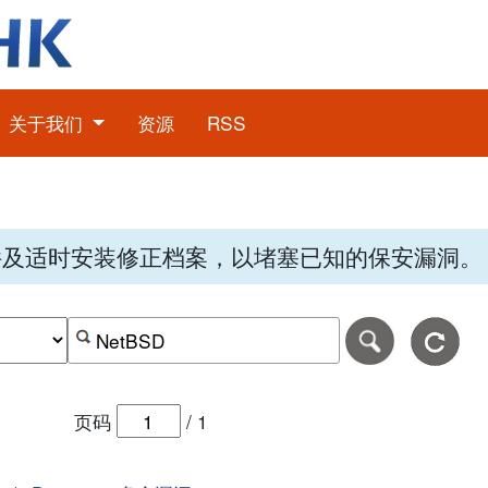
关于我们
资源
RSS
件及适时安装修正档案，以堵塞已知的保安漏洞。
期，格式为-日日-月月-年年年年。
日期范围的结束日期，格式为-日日-月月-年年年年。
按关键字或 CVE ID 搜寻保安警报
页码
/
1