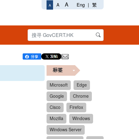
A
Eng
|
繁
A
A
标签
Microsoft
Edge
Google
Chrome
Cisco
Firefox
Mozilla
Windows
Windows Server