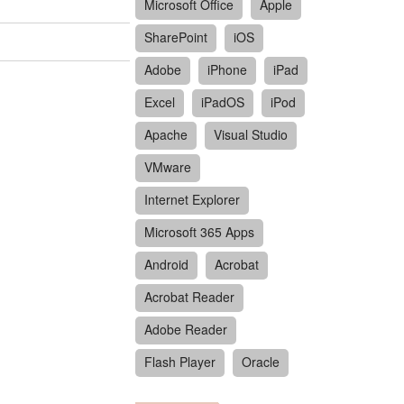
Microsoft Office
Apple
SharePoint
iOS
Adobe
iPhone
iPad
Excel
iPadOS
iPod
Apache
Visual Studio
VMware
Internet Explorer
Microsoft 365 Apps
Android
Acrobat
Acrobat Reader
Adobe Reader
Flash Player
Oracle