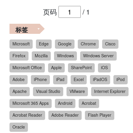
页码
/
1
标签
Microsoft
Edge
Google
Chrome
Cisco
Firefox
Mozilla
Windows
Windows Server
Microsoft Office
Apple
SharePoint
iOS
Adobe
iPhone
iPad
Excel
iPadOS
iPod
Apache
Visual Studio
VMware
Internet Explorer
Microsoft 365 Apps
Android
Acrobat
Acrobat Reader
Adobe Reader
Flash Player
Oracle