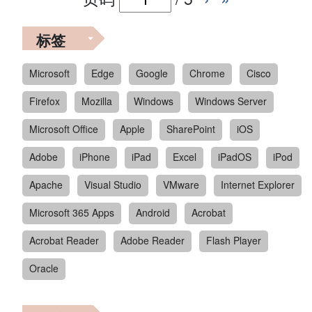
标签
Microsoft
Edge
Google
Chrome
Cisco
Firefox
Mozilla
Windows
Windows Server
Microsoft Office
Apple
SharePoint
iOS
Adobe
iPhone
iPad
Excel
iPadOS
iPod
Apache
Visual Studio
VMware
Internet Explorer
Microsoft 365 Apps
Android
Acrobat
Acrobat Reader
Adobe Reader
Flash Player
Oracle