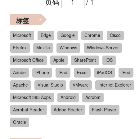
页码
/
1
标签
Microsoft
Edge
Google
Chrome
Cisco
Firefox
Mozilla
Windows
Windows Server
Microsoft Office
Apple
SharePoint
iOS
Adobe
iPhone
iPad
Excel
iPadOS
iPod
Apache
Visual Studio
VMware
Internet Explorer
Microsoft 365 Apps
Android
Acrobat
Acrobat Reader
Adobe Reader
Flash Player
Oracle