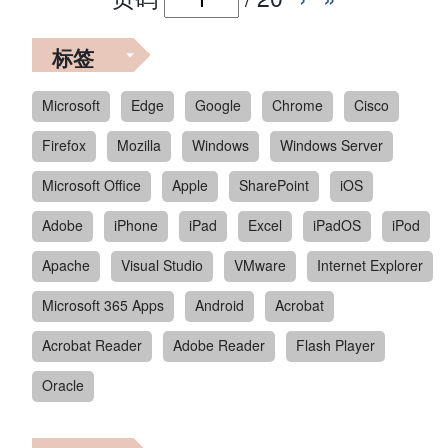
标签
Microsoft
Edge
Google
Chrome
Cisco
Firefox
Mozilla
Windows
Windows Server
Microsoft Office
Apple
SharePoint
iOS
Adobe
iPhone
iPad
Excel
iPadOS
iPod
Apache
Visual Studio
VMware
Internet Explorer
Microsoft 365 Apps
Android
Acrobat
Acrobat Reader
Adobe Reader
Flash Player
Oracle