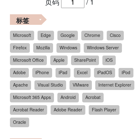
页码
/
1
标签
Microsoft
Edge
Google
Chrome
Cisco
Firefox
Mozilla
Windows
Windows Server
Microsoft Office
Apple
SharePoint
iOS
Adobe
iPhone
iPad
Excel
iPadOS
iPod
Apache
Visual Studio
VMware
Internet Explorer
Microsoft 365 Apps
Android
Acrobat
Acrobat Reader
Adobe Reader
Flash Player
Oracle